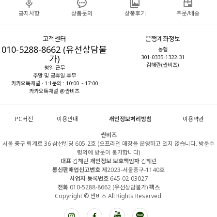
공지사항
상품문의
상품후기
주문/배송
고객센터
은행계좌정보
010-5288-8662 (유선상담불
농협
가)
301-0335-1322-31
김해란(싼비즈)
평일 근무
주말 및 공휴일 휴무
카카오톡채널 · 1:1문의 : 10:00 ~ 17:00
카카오톡채널 @싼비즈
PC버전
이용안내
개인정보처리방침
이용약관
싼비즈
서울 중구 퇴계로 36 삼선빌딩 605-2호 (오프라인 매장을 운영하고 있지 않습니다. 방문수
령외에 방문이 불가합니다)
대표
김해란
개인정보 보호책임자
김해란
통신판매업신고번호
제2023-서울중구-1140호
사업자 등록번호
645-02-03027
전화
010-5288-8662 (유선상담불가)
팩스
Copyright © 싼비즈 All Rights Reserved.