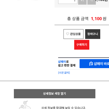
+1
-1
1,100
총 상품 금액
원
관심상품
장바구니
구매하기
샵
MAKESHOP
페
SHOPPAY
이
로
[쉬운결제]
바
간
로
편
구
구
매
매
샵
상세정보 새창 열기
페
이
상세 정보를 확대해 보실 수 있습니다.