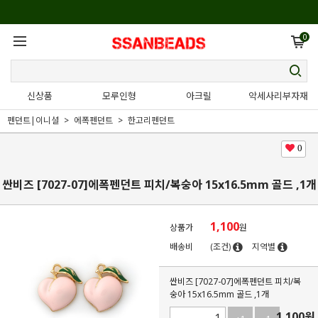
0
신상품
모루인형
아크릴
악세사리부자재
펜던트|이니셜
에폭펜던트
한고리펜던트
0
싼비즈 [7027-07]에폭펜던트 피치/복숭아 15x16.5mm 골드 ,1개
1,100
상품가
원
배송비
(조건)
지역별
싼비즈 [7027-07]에폭펜던트 피치/복
숭아 15x16.5mm 골드 ,1개
1,100
원