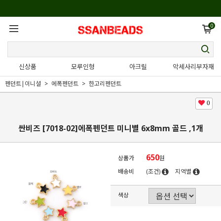
0
신상품
모루인형
아크릴
악세사리부자재
펜던트|이니셜
에폭펜던트
한고리펜던트
0
싼비즈 [7018-02]에폭펜던트 미니별 6x8mm 골드 ,1개
650
상품가
원
배송비
(조건)
지역별
색상