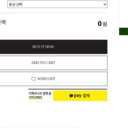
0
금액
원
BUY IT NOW
ADD TO CART
WISH LIST