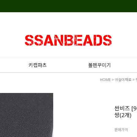
키캡파츠
볼펜꾸미기
HOME
>
귀걸이재료
>
싼비즈 [9
쌍(2개)
판매가격