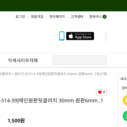
로그인
회원가입
마이페이지
고객센터
장바구니
0
악세사리부자재
뒷클러치
> 싼비즈 [9-514-39]체인원판뒷클러치 30mm 원판6mm ,1쌍(2개)
마이
장
0
-514-39]체인원판뒷클러치 30mm 원판6mm ,1
1,500원