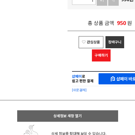
+1
-1
950
총 상품 금액
원
관심상품
장바구니
구매하기
샵
MAKESHOP
페
SHOPPAY
이
로
[쉬운결제]
바
간
로
편
구
구
매
매
샵
상세정보 새창 열기
페
이
상세 정보를 확대해 보실 수 있습니다.