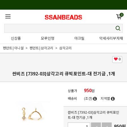
0
신상품
모루인형
아크릴
악세사리부자재
펜던트|이니셜
펜던트|삼각고리
삼각고리
0
싼비즈 [7392-03]삼각고리 큐빅포인트-대 전기금 ,1개
950
상품가
원
배송비
(조건)
지역별
싼비즈 [7392-03]삼각고리 큐빅포인
트-대 전기금 ,1개
950
원