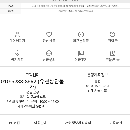
마이페이지
관심상품
최근본상품
적립금
공지사항
상품문의
상품후기
주문/배송
고객센터
은행계좌정보
010-5288-8662 (유선상담불
농협
가)
301-0335-1322-31
김해란(싼비즈)
평일 근무
주말 및 공휴일 휴무
카카오톡채널 · 1:1문의 : 10:00 ~ 17:00
카카오톡채널 @싼비즈
PC버전
이용안내
개인정보처리방침
이용약관