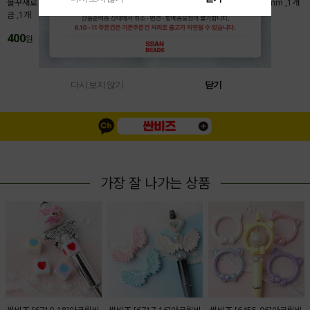
볼꾸재료 액자프레임 28x31.5mm 메탈도
본풍 탄자쿠 자개행운부적 7x30mm ,1개
금 ,1개
200
원
400
원
MORE(
1
/
4
)
다시 보지 않기
닫기
가장 잘 나가는 상품