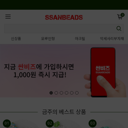
0
신상품
모루인형
아크릴
악세사리부자재
금주의 베스트 상품
01
02
03