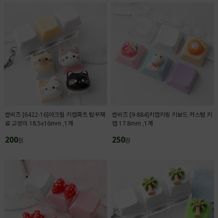
싼비즈 [6422-16]아크릴 키캡파츠 탑꾸재
싼비즈 [9-884]키캡키링 키보드 커스텀 키
료 고양이 18.5x16mm ,1개
캡 17.8mm ,1개
200
250
원
원