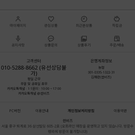
마이페이지
관심상품
최근본상품
적립금
공지사항
상품문의
상품후기
주문/배송
고객센터
은행계좌정보
010-5288-8662 (유선상담불
농협
가)
301-0335-1322-31
김해란(싼비즈)
평일 근무
주말 및 공휴일 휴무
카카오톡채널 · 1:1문의 : 10:00 ~ 17:00
카카오톡채널 @싼비즈
PC버전
이용안내
개인정보처리방침
이용약관
싼비즈
서울 중구 퇴계로 36 삼선빌딩 605-2호 (오프라인 매장을 운영하고 있지 않습니다. 방문수
령외에 방문이 불가합니다)