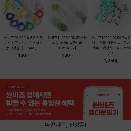
싼비즈 [9-856]립밤키링재
싼비즈 [4950-15]글라스통
싼비즈 [6609-02]아크릴펜
료 실리콘링 틴트 립스틱 립
과형 양면네잎클로버
던트 한국 전통 키링만들기
밤 고정홀더 17mm ,1개
10mm ,1개
재료 고려청자 30x47mm
,1개
150
100
원
원
1,250
원
따끈따끈, 신상품!