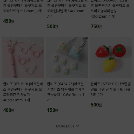
싼비즈 [6719-18]아크릴비
싼비즈 [6717-16]아크릴비
싼비즈 [6455-06]아크릴비
즈 볼펜꾸미기 볼꾸재료 오
즈 볼펜꾸미기 볼꾸재료 오
즈 볼펜꾸미기 볼꾸재료 오
로라하트큐브 12mm ,1개
로라천사날개 54x29mm
로라고양이리본링
,1개
40x42mm ,1개
450
원
500
750
원
원
싼비즈 [6716-01]아크릴비
싼비즈 [6424-25]아크릴
싼비즈 [6792-01]아크릴펜
즈 볼펜꾸미기 볼꾸재료 오
키캡파츠 탑꾸재료 컵케이
던트 과일 딸기 토마토 레몬
로라공간 천사날개
크곰돌이 10.6x13mm ,1
3종 ,1개
46.5x27mm ,1개
개
500
원
400
150
원
원
MORE(
1
/
3
)