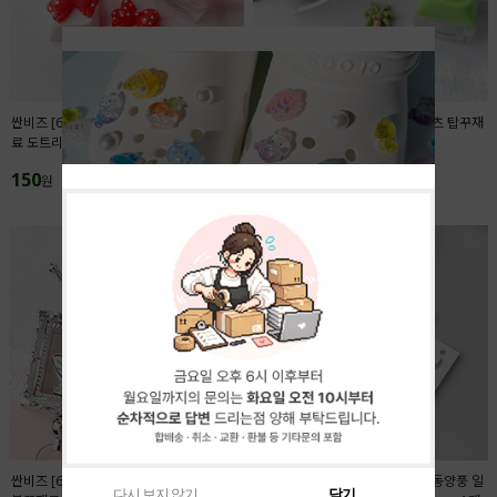
싼비즈 [6425-03]아크릴 키캡파츠 탑꾸재
싼비즈 [6422-14]아크릴 키캡파츠 탑꾸재
료 도트리본 18x13.4mm ,1개
료 야자수 11.5x12.5mm ,1개
150
150
원
원
싼비즈 [6716-13]아크릴비즈 볼펜꾸미기
싼비즈 [6709-12]아크릴펜던트 동양풍 일
다시 보지 않기
닫기