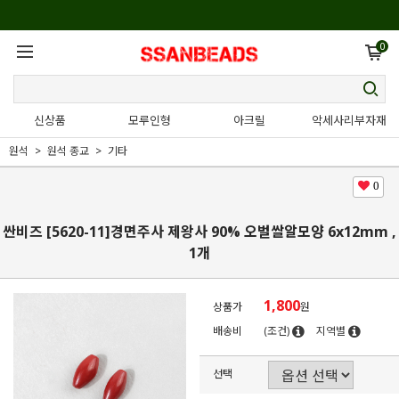
0
신상품
모루인형
아크릴
악세사리부자재
원석
원석 종교
기타
0
싼비즈 [5620-11]경면주사 제왕사 90% 오벌쌀알모양 6x12mm ,
1개
1,800
상품가
원
배송비
(조건)
지역별
선택