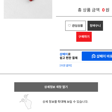
0
총 상품 금액
원
관심상품
장바구니
구매하기
샵
MAKESHOP
페
SHOPPAY
이
로
[쉬운결제]
바
간
로
편
구
구
매
매
샵
상세정보 새창 열기
페
이
상세 정보를 확대해 보실 수 있습니다.