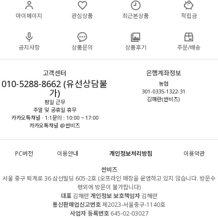
마이페이지
관심상품
최근본상품
적립금
공지사항
상품문의
상품후기
주문/배송
고객센터
은행계좌정보
010-5288-8662 (유선상담불
농협
가)
301-0335-1322-31
김해란(싼비즈)
평일 근무
주말 및 공휴일 휴무
카카오톡채널 · 1:1문의 : 10:00 ~ 17:00
카카오톡채널 @싼비즈
PC버전
이용안내
개인정보처리방침
이용약관
싼비즈
서울 중구 퇴계로 36 삼선빌딩 605-2호 (오프라인 매장을 운영하고 있지 않습니다. 방문수
령외에 방문이 불가합니다)
대표
김해란
개인정보 보호책임자
김해란
통신판매업신고번호
제2023-서울중구-1140호
사업자 등록번호
645-02-03027