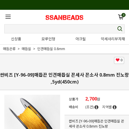
0
신상품
모루인형
아크릴
악세사리부자재
매듭끈류
매듭실
인견매듭실 0.8mm
0
싼비즈 [Y-96-09]매듭끈 인견매듭실 꼰세사 꼰소사 0.8mm 진노랑
,5yd(450cm)
2,700
상품가
원
배송비
(조건)
지역별
싼비즈 [Y-96-09]매듭끈 인견매듭실 꼰
세사 꼰소사 0.8mm 진노랑