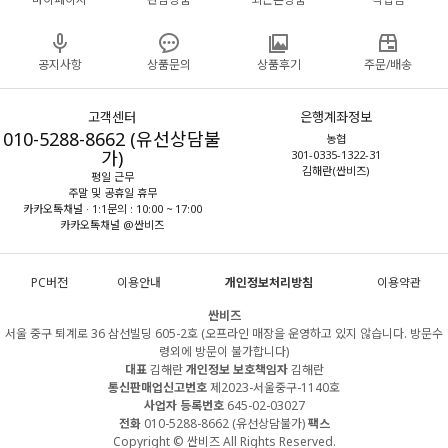
공지사항
상품문의
상품후기
주문/배송
고객센터
은행계좌정보
010-5288-8662 (유선상담불
농협
가)
301-0335-1322-31
김해란(싼비즈)
평일 근무
주말 및 공휴일 휴무
카카오톡채널 · 1:1문의 : 10:00 ~ 17:00
카카오톡채널 @싼비즈
PC버전
이용안내
개인정보처리방침
이용약관
싼비즈
서울 중구 퇴계로 36 삼선빌딩 605-2호 (오프라인 매장을 운영하고 있지 않습니다. 방문수
령외에 방문이 불가합니다)
대표
김해란
개인정보 보호책임자
김해란
통신판매업신고번호
제2023-서울중구-1140호
사업자 등록번호
645-02-03027
전화
010-5288-8662 (유선상담불가)
팩스
Copyright © 싼비즈 All Rights Reserved.