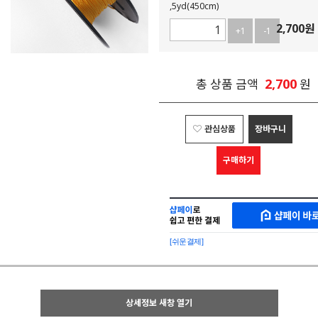
,5yd(450cm)
2,700
원
+1
-1
2,700
총 상품 금액
원
관심상품
장바구니
구매하기
샵
MAKESHOP
페
SHOPPAY
이
로
[쉬운결제]
바
간
로
편
구
구
매
매
샵
상세정보 새창 열기
페
이