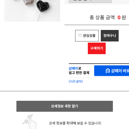
0
총 상품 금액
원
관심상품
장바구니
구매하기
샵
MAKESHOP
페
SHOPPAY
이
로
[쉬운결제]
바
간
로
편
구
구
매
매
샵
상세정보 새창 열기
페
이
상세 정보를 확대해 보실 수 있습니다.