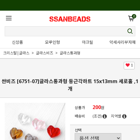
0
신상품
모루인형
아크릴
악세사리부자재
크리스탈|글라스
글라스비즈
글라스통과형
1
싼비즈 [6751-07]글라스통과형 둥근각하트 15x13mm 세로홀 ,1
개
200
상품가
원
배송비
(조건)
지역별
선택