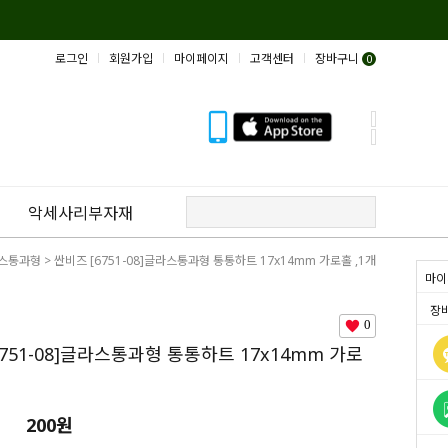
로그인
회원가입
마이페이지
고객센터
장바구니
0
악세사리부자재
스통과형
> 싼비즈 [6751-08]글라스통과형 통통하트 17x14mm 가로홀 ,1개
마이
장
0
6751-08]글라스통과형 통통하트 17x14mm 가로
200원