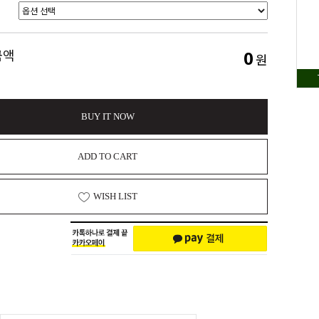
0
금액
원
BUY IT NOW
ADD TO CART
WISH LIST