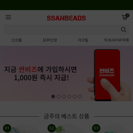
0
신상품
모루인형
아크릴
악세사리부자재
금주의 베스트 상품
01
02
03