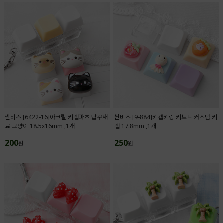
싼비즈 [6422-16]아크릴 키캡파츠 탑꾸재
싼비즈 [9-884]키캡키링 키보드 커스텀 키
료 고양이 18.5x16mm ,1개
캡 17.8mm ,1개
200
250
원
원