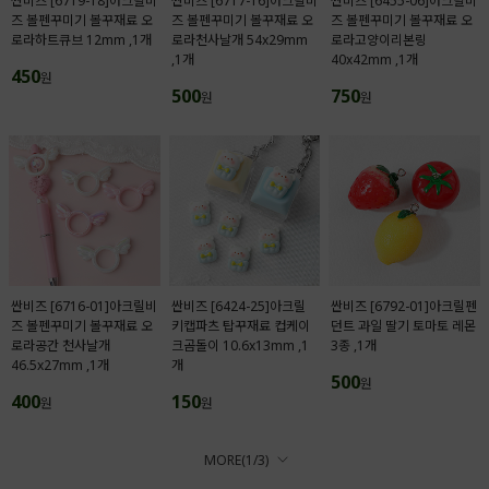
싼비즈 [6719-18]아크릴비
싼비즈 [6717-16]아크릴비
싼비즈 [6455-06]아크릴비
즈 볼펜꾸미기 볼꾸재료 오
즈 볼펜꾸미기 볼꾸재료 오
즈 볼펜꾸미기 볼꾸재료 오
로라하트큐브 12mm ,1개
로라천사날개 54x29mm
로라고양이리본링
,1개
40x42mm ,1개
450
원
500
750
원
원
싼비즈 [6716-01]아크릴비
싼비즈 [6424-25]아크릴
싼비즈 [6792-01]아크릴펜
즈 볼펜꾸미기 볼꾸재료 오
키캡파츠 탑꾸재료 컵케이
던트 과일 딸기 토마토 레몬
로라공간 천사날개
크곰돌이 10.6x13mm ,1
3종 ,1개
46.5x27mm ,1개
개
500
원
400
150
원
원
MORE(
1
/
3
)