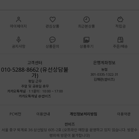
마이페이지
관심상품
최근본상품
적립금
공지사항
상품문의
상품후기
주문/배송
고객센터
은행계좌정보
010-5288-8662 (유선상담불
농협
가)
301-0335-1322-31
김해란(싼비즈)
평일 근무
주말 및 공휴일 휴무
카카오톡채널 · 1:1문의 : 10:00 ~ 17:00
카카오톡채널 @싼비즈
PC버전
이용안내
개인정보처리방침
이용약관
싼비즈
서울 중구 퇴계로 36 삼선빌딩 605-2호 (오프라인 매장을 운영하고 있지 않습니다. 방문수
령외에 방문이 불가합니다)