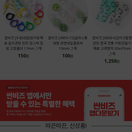
싼비즈 [9-856]립밤키링재
싼비즈 [4950-15]글라스통
싼비즈 [6609-02]아크릴펜
료 실리콘링 틴트 립스틱 립
과형 양면네잎클로버
던트 한국 전통 키링만들기
밤 고정홀더 17mm ,1개
10mm ,1개
재료 고려청자 30x47mm
,1개
150
100
원
원
1,250
원
따끈따끈, 신상품!