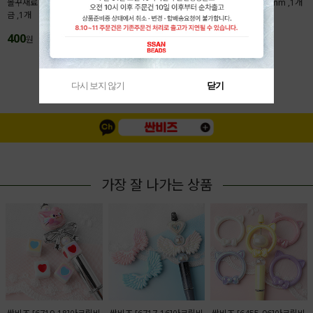
볼꾸재료 액자프레임 28x31.5mm 메탈도
본풍 탄자쿠 자개행운부적 7x30mm ,1개
금 ,1개
200
원
400
원
MORE(
1
/
4
)
다시 보지 않기
닫기
가장 잘 나가는 상품