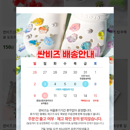
싼비즈 [6425-03]아크릴 키캡파츠 탑꾸재
싼비즈 [6422-14]아크릴 키캡파츠 탑꾸재
료 도트리본 18x13.4mm ,1개
료 야자수 11.5x12.5mm ,1개
150
150
원
원
싼비즈 [6716-13]아크릴비즈 볼펜꾸미기
싼비즈 [6709-12]아크릴펜던트 동양풍 일