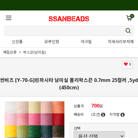
0
신상품
모루인형
아크릴
악세사리부자재
매듭끈류
왁스끈(남미실)
0
싼비즈 [Y-70-G]린하시타 남미실 폴리왁스끈 0.7mm 25컬러 ,5yd
(450cm)
700
상품가
원
배송비
(조건)
지역별
선택