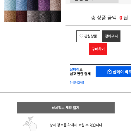
0
총 상품 금액
원
관심상품
장바구니
구매하기
샵
MAKESHOP
페
SHOPPAY
이
로
[쉬운결제]
바
간
로
편
구
구
매
매
샵
상세정보 새창 열기
페
이
상세 정보를 확대해 보실 수 있습니다.