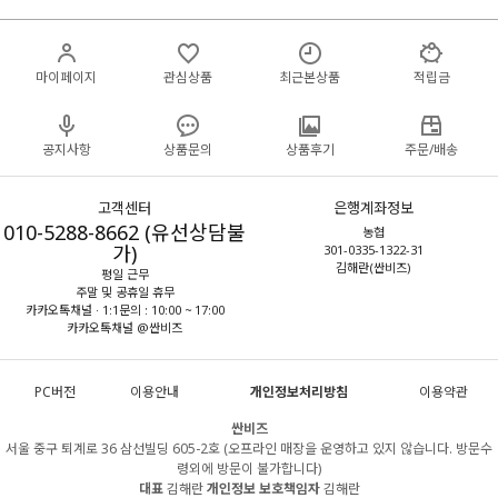
마이페이지
관심상품
최근본상품
적립금
공지사항
상품문의
상품후기
주문/배송
고객센터
은행계좌정보
010-5288-8662 (유선상담불
농협
가)
301-0335-1322-31
김해란(싼비즈)
평일 근무
주말 및 공휴일 휴무
카카오톡채널 · 1:1문의 : 10:00 ~ 17:00
카카오톡채널 @싼비즈
PC버전
이용안내
개인정보처리방침
이용약관
싼비즈
서울 중구 퇴계로 36 삼선빌딩 605-2호 (오프라인 매장을 운영하고 있지 않습니다. 방문수
령외에 방문이 불가합니다)
대표
김해란
개인정보 보호책임자
김해란