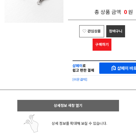
0
총 상품 금액
원
관심상품
장바구니
구매하기
샵
MAKESHOP
페
SHOPPAY
이
로
[쉬운결제]
바
간
로
편
구
구
매
매
샵
상세정보 새창 열기
페
이
상세 정보를 확대해 보실 수 있습니다.