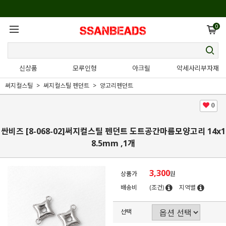
0
신상품
모루인형
아크릴
악세사리부자재
써지컬스틸
써지컬스틸 펜던트
양고리펜던트
0
싼비즈 [8-068-02]써지컬스틸 펜던트 도트공간마름모양고리 14x1
8.5mm ,1개
3,300
상품가
원
배송비
(조건)
지역별
선택