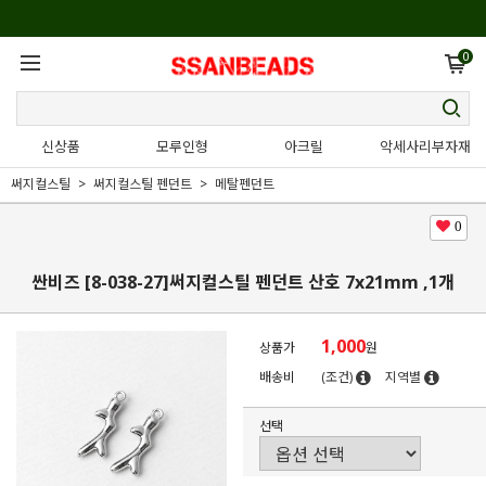
0
신상품
모루인형
아크릴
악세사리부자재
써지컬스틸
써지컬스틸 펜던트
메탈펜던트
0
싼비즈 [8-038-27]써지컬스틸 펜던트 산호 7x21mm ,1개
1,000
상품가
원
배송비
(조건)
지역별
선택