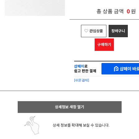
0
총 상품 금액
원
관심상품
장바구니
구매하기
샵
MAKESHOP
페
SHOPPAY
이
로
[쉬운결제]
바
간
로
편
구
구
매
매
샵
상세정보 새창 열기
페
이
상세 정보를 확대해 보실 수 있습니다.