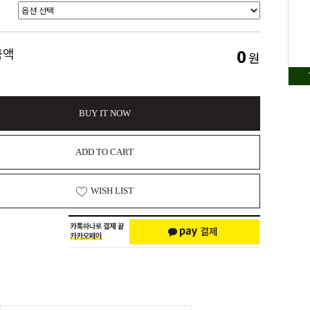
0
금액
원
BUY IT NOW
ADD TO CART
WISH LIST