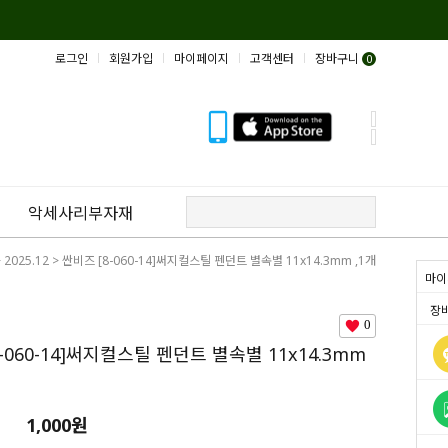
로그인
회원가입
마이페이지
고객센터
장바구니
0
악세사리부자재
>
2025.12
> 싼비즈 [8-060-14]써지컬스틸 펜던트 별속별 11x14.3mm ,1개
마이
장
0
-060-14]써지컬스틸 펜던트 별속별 11x14.3mm
1,000원