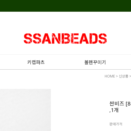
키캡파츠
볼펜꾸미기
HOME
>
신상품
싼비즈 [8
,1개
판매가격