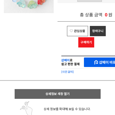
0
총 상품 금액
원
관심상품
장바구니
구매하기
샵
MAKESHOP
페
SHOPPAY
이
로
[쉬운결제]
바
간
로
편
구
구
매
매
샵
상세정보 새창 열기
페
이
상세 정보를 확대해 보실 수 있습니다.