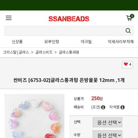
0
신상품
모루인형
아크릴
악세사리부자재
크리스탈|글라스
글라스비즈
글라스통과형
4
싼비즈 [6753-02]글라스통과형 은방울꽃 12mm ,1개
250
상품가
원
배송비
(조건)
지역별
선택
수량