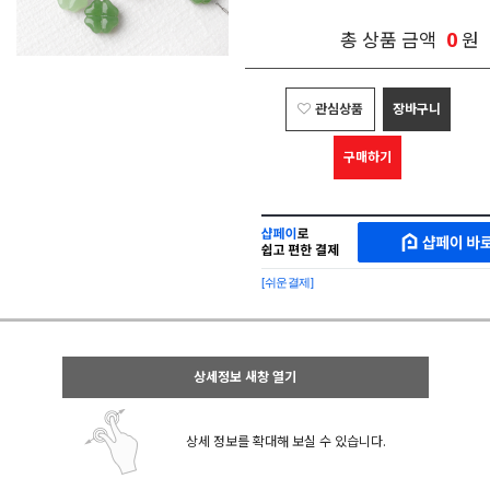
0
총 상품 금액
원
관심상품
장바구니
구매하기
샵
MAKESHOP
페
SHOPPAY
이
로
[쉬운결제]
바
간
로
편
구
구
매
매
샵
상세정보 새창 열기
페
이
상세 정보를 확대해 보실 수 있습니다.