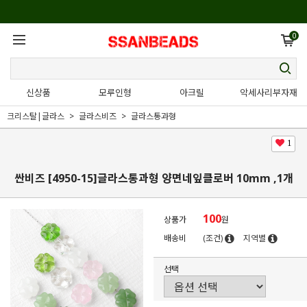
0
신상품
모루인형
아크릴
악세사리부자재
크리스탈|글라스
글라스비즈
글라스통과형
1
싼비즈 [4950-15]글라스통과형 양면네잎클로버 10mm ,1개
100
상품가
원
배송비
(조건)
지역별
선택