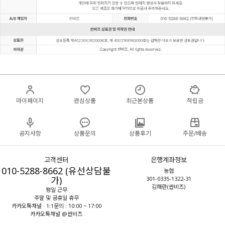
마이페이지
관심상품
최근본상품
적립금
공지사항
상품문의
상품후기
주문/배송
고객센터
은행계좌정보
010-5288-8662 (유선상담불
농협
가)
301-0335-1322-31
김해란(싼비즈)
평일 근무
주말 및 공휴일 휴무
카카오톡채널 · 1:1문의 : 10:00 ~ 17:00
카카오톡채널 @싼비즈