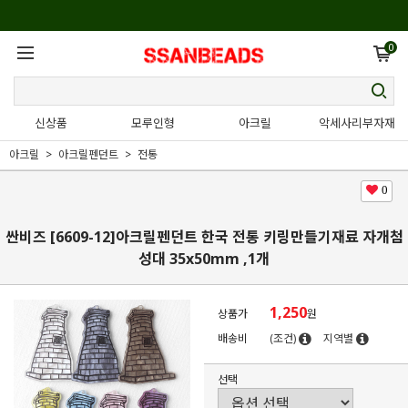
0
신상품
모루인형
아크릴
악세사리부자재
아크릴
아크릴펜던트
전통
0
싼비즈 [6609-12]아크릴펜던트 한국 전통 키링만들기재료 자개첨
성대 35x50mm ,1개
1,250
상품가
원
배송비
(조건)
지역별
선택