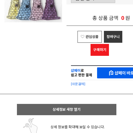
0
총 상품 금액
원
관심상품
장바구니
구매하기
샵
MAKESHOP
페
SHOPPAY
이
로
[쉬운결제]
바
간
로
편
구
구
매
매
샵
상세정보 새창 열기
페
이
상세 정보를 확대해 보실 수 있습니다.