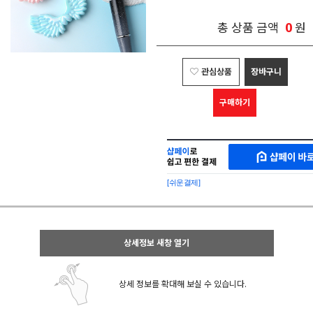
0
총 상품 금액
원
관심상품
장바구니
구매하기
샵
MAKESHOP
페
SHOPPAY
이
로
[쉬운결제]
바
간
로
편
구
구
매
매
샵
상세정보 새창 열기
페
이
상세 정보를 확대해 보실 수 있습니다.