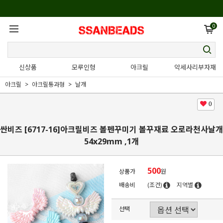
0
신상품
모루인형
아크릴
악세사리부자재
아크릴
아크릴통과형
날개
0
싼비즈 [6717-16]아크릴비즈 볼펜꾸미기 볼꾸재료 오로라천사날개
54x29mm ,1개
500
상품가
원
배송비
(조건)
지역별
선택