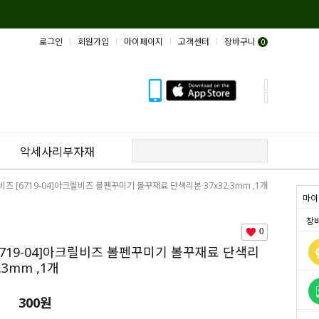
로그인
회원가입
마이페이지
고객센터
장바구니
0
악세사리부자재
비즈 [6719-04]아크릴비즈 볼펜꾸미기 볼꾸재료 단색리본 37x32.3mm ,1개
마이
장
0
6719-04]아크릴비즈 볼펜꾸미기 볼꾸재료 단색리
.3mm ,1개
300원