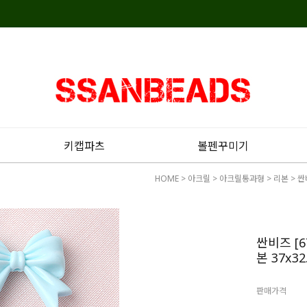
키캡파츠
볼펜꾸미기
HOME
>
아크릴
>
아크릴통과형
>
리본
> 싼
싼비즈 [
본 37x32
판매가격