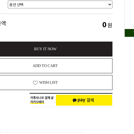
0
금액
원
BUY IT NOW
ADD TO CART
WISH LIST