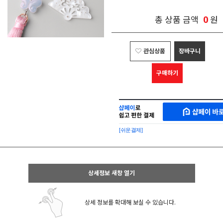
0
총 상품 금액
원
관심상품
장바구니
구매하기
샵
MAKESHOP
페
SHOPPAY
이
로
[쉬운결제]
바
간
로
편
구
구
매
매
샵
상세정보 새창 열기
페
이
상세 정보를 확대해 보실 수 있습니다.