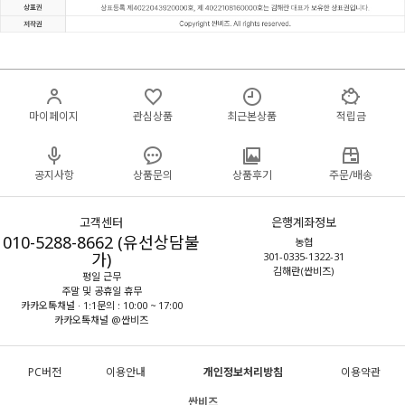
마이페이지
관심상품
최근본상품
적립금
공지사항
상품문의
상품후기
주문/배송
고객센터
은행계좌정보
010-5288-8662 (유선상담불
농협
가)
301-0335-1322-31
김해란(싼비즈)
평일 근무
주말 및 공휴일 휴무
카카오톡채널 · 1:1문의 : 10:00 ~ 17:00
카카오톡채널 @싼비즈
PC버전
이용안내
개인정보처리방침
이용약관
싼비즈