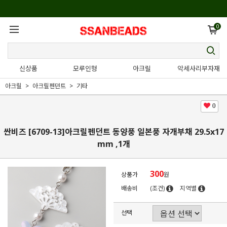
0
신상품
모루인형
아크릴
악세사리부자재
아크릴
아크릴펜던트
기타
0
싼비즈 [6709-13]아크릴펜던트 동양풍 일본풍 자개부채 29.5x17
mm ,1개
300
상품가
원
배송비
(조건)
지역별
선택