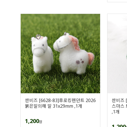
싼비즈 [6628-83]후로킹펜던트 2026
싼비즈 
붉은말의해 말 31x29mm ,1개
스마스 
,1개
1,200
원
1,200