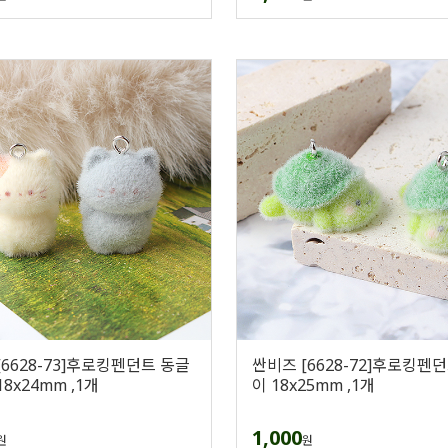
[6628-73]후로킹펜던트 동글
싼비즈 [6628-72]후로킹펜
8x24mm ,1개
이 18x25mm ,1개
1,000
원
원