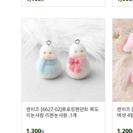
싼비즈 [6627-02]후로킹펜던트 목도
싼비즈 
리눈사람 리본눈사람 ,1개
버섯 4컬
1,300
1,200
원