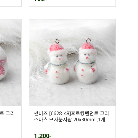
던트 크리
싼비즈 [6628-48]후로킹펜던트 크리
스마스 모자눈사람 20x30mm ,1개
1,200
원