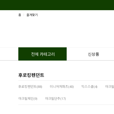
홈
즐겨찾기
신상품
전체 카테고리
후로킹펜던트
후로킹펜던트(88)
미니어처파츠(40)
믹스스쿱(4)
아크릴
아크릴체인(9)
아크릴단추(17)