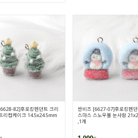
[6628-82]후로킹펜던트 크리
싼비즈 [6627-07]후로킹펜
트리컵케이크 14.5x24.5mm
스마스 스노우볼 눈사람 21x
,1개
1,000