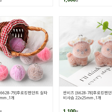
원
원
[6628-79]후로킹펜던트 실타
싼비즈 [6628-78]후로킹펜
mm ,1개
비사슴 22x25mm ,1개
1,100
원
원