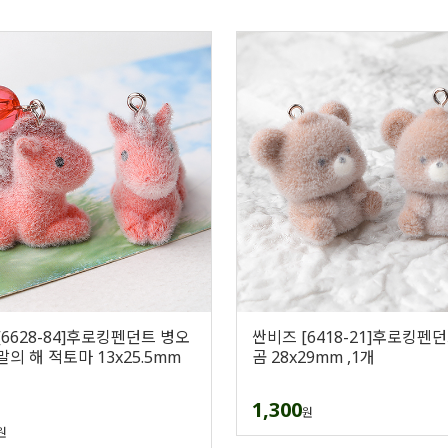
[6628-84]후로킹펜던트 병오
싼비즈 [6418-21]후로킹펜
의 해 적토마 13x25.5mm
곰 28x29mm ,1개
1,300
원
원