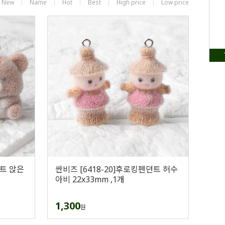
New
Name
Hot
Best
High price
Low price
던트 앉은
싼비즈 [6418-20]후로킹펜던트 허수
아비 22x33mm ,1개
1,300
원