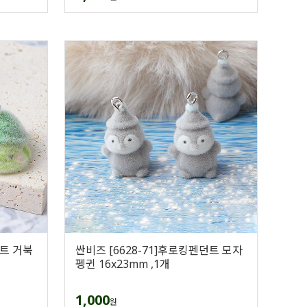
던트 거북
싼비즈 [6628-71]후로킹펜던트 모자
펭귄 16x23mm ,1개
1,000
원