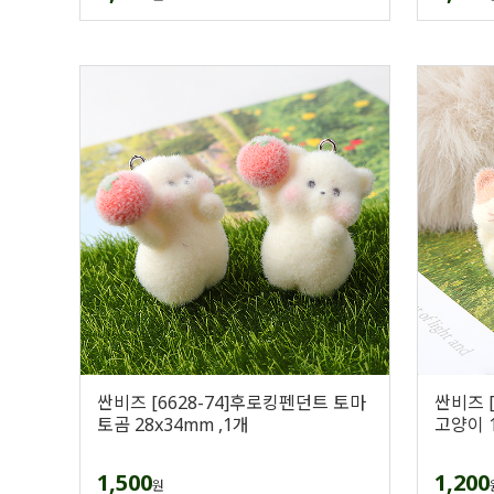
싼비즈 [6628-74]후로킹펜던트 토마
싼비즈 
토곰 28x34mm ,1개
고양이 1
1,500
1,200
원