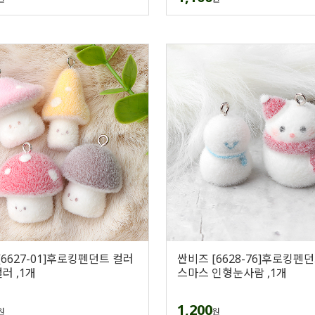
[6627-01]후로킹펜던트 컬러
싼비즈 [6628-76]후로킹펜
러 ,1개
스마스 인형눈사람 ,1개
1,200
원
원