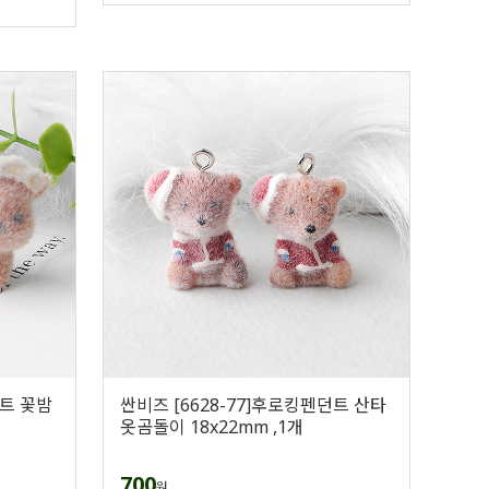
던트 꽃밤
싼비즈 [6628-77]후로킹펜던트 산타
옷곰돌이 18x22mm ,1개
700
원