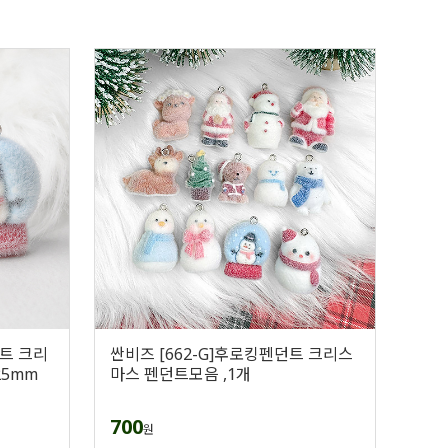
던트 크리
싼비즈 [662-G]후로킹펜던트 크리스
25mm
마스 펜던트모음 ,1개
700
원