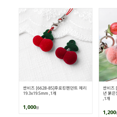
싼비즈 [6628-85]후로킹펜던트 체리
싼비즈 
19.3x19.5mm ,1개
년 붉은말
,1개
1,000
원
1,200