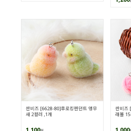
싼비즈 [6628-80]후로킹펜던트 앵무
싼비즈 
새 2컬러 ,1개
래볼 15
1,100
1,000
원