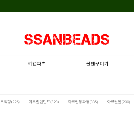
키캡파츠
볼펜꾸미기
부착형(226)
아크릴펜던트(323)
아크릴통과형(335)
아크릴볼(200)