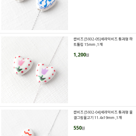
싼비즈 [5932-05]세라믹비즈 통과형 하
트튤립 15mm ,1개
1,200
원
싼비즈 [5932-04]세라믹비즈 통과형 물
결그림물고기 11.4x19mm ,1개
550
원