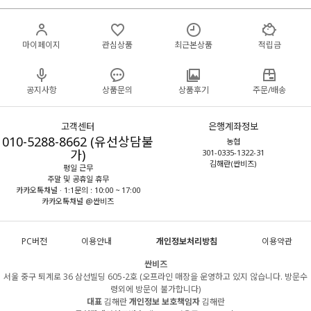
마이페이지
관심상품
최근본상품
적립금
공지사항
상품문의
상품후기
주문/배송
고객센터
은행계좌정보
010-5288-8662 (유선상담불
농협
가)
301-0335-1322-31
김해란(싼비즈)
평일 근무
주말 및 공휴일 휴무
카카오톡채널 · 1:1문의 : 10:00 ~ 17:00
카카오톡채널 @싼비즈
PC버전
이용안내
개인정보처리방침
이용약관
싼비즈
서울 중구 퇴계로 36 삼선빌딩 605-2호 (오프라인 매장을 운영하고 있지 않습니다. 방문수
령외에 방문이 불가합니다)
대표
김해란
개인정보 보호책임자
김해란