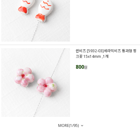
싼비즈 [5932-03]세라믹비즈 통과형 핑
크꽃 15x14mm ,1개
800
원
MORE(
1
/
95
)