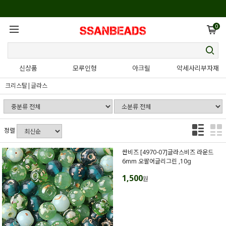
0
신상품
모루인형
아크릴
악세사리부자재
크리스탈|글라스
정렬
싼비즈 [4970-07]글라스비즈 라운드
6mm 오팔어글리그린 ,10g
1,500
원