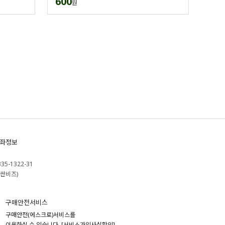
600
원
좌정보
335-1322-31
싼비즈)
구매안전서비스
구매안전(에스크로)서비스를
이용하실 수 있습니다.
[서비스가입사실확인]