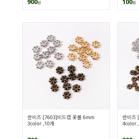
900
100
원
원
싼비즈 [7603]비드캡 꽃볼 6mm
싼비즈 [
3color ,10개
4color