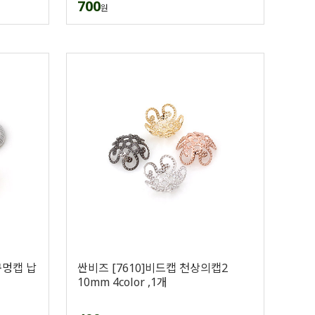
700
원
구멍캡 납
싼비즈 [7610]비드캡 천상의캡2
10mm 4color ,1개