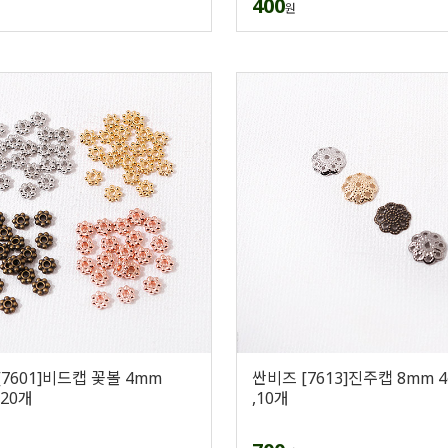
400
원
7601]비드캡 꽃볼 4mm
싼비즈 [7613]진주캡 8mm 4c
 ,20개
,10개