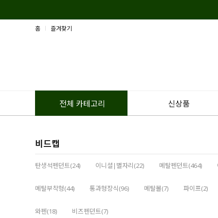
홈
즐겨찾기
신상품
전체 카테고리
비드캡
탄생석펜던트(24)
이니셜|별자리(22)
메탈펜던트(464)
메탈부착형(44)
통과형장식(96)
메탈볼(7)
파이프(2)
와펜(18)
비즈펜던트(7)