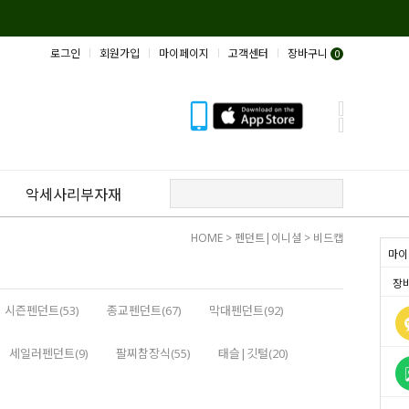
로그인
회원가입
마이페이지
고객센터
장바구니
0
악세사리부자재
HOME
>
펜던트|이니셜
>
비드캡
마이
장
시즌펜던트(53)
종교펜던트(67)
막대펜던트(92)
세일러펜던트(9)
팔찌참장식(55)
태슬|깃털(20)