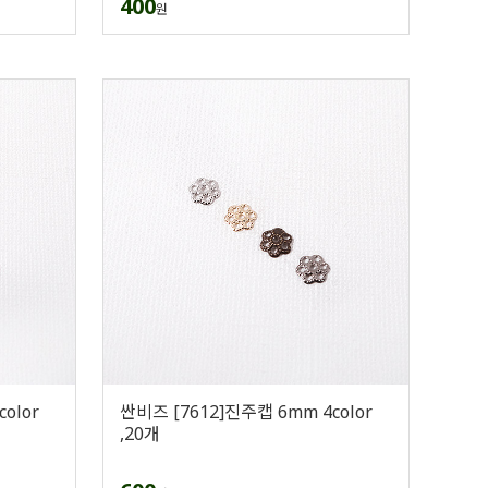
400
원
olor
싼비즈 [7612]진주캡 6mm 4color
,20개