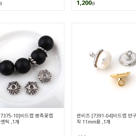
1,200
원
원
[7375-10]비드캡 뽀족꽃캡
싼비즈 [7391-04]비드캡 반
엔틱 ,1개
작 11mm용 ,1개