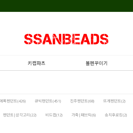
키캡파츠
볼펜꾸미기
에폭펜던트(426)
큐빅팬던트(451)
진주펜던트(68)
뜨개펜던트(2)
펜던트|삼각고리(22)
비드캡(12)
가죽|패브릭(6)
송치후로킹(2)