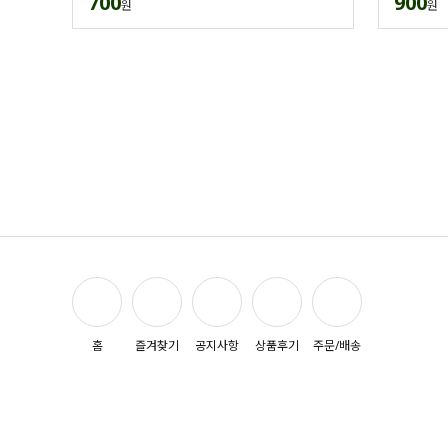
700
900
원
원
홈
즐겨찾기
공지사항
상품후기
주문/배송