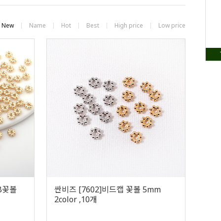
New
Name
Hot
Best
High price
Low price
CB꽃볼
싼비즈 [7602]비드캡 꽃볼 5mm
2color ,10개