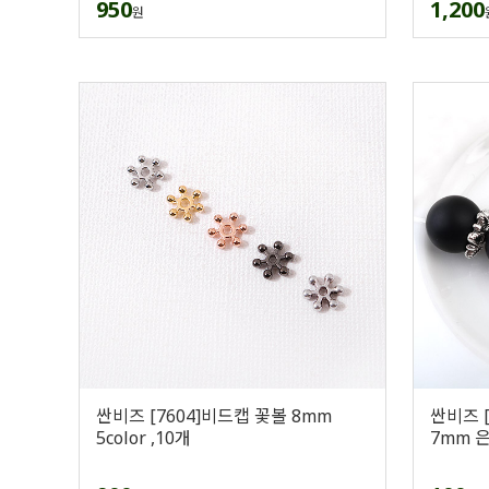
950
1,200
원
싼비즈 [7604]비드캡 꽃볼 8mm
싼비즈 
5color ,10개
7mm 은