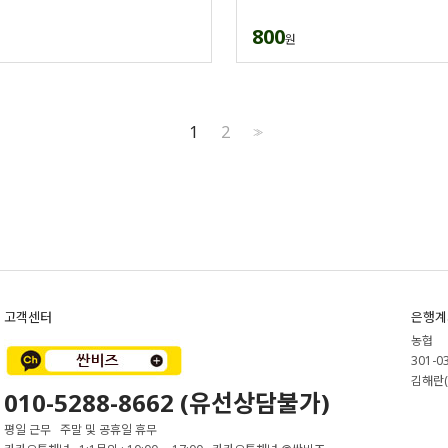
800
원
1
2
>>
고객센터
은행계
농협
301-0
김해란(
010-5288-8662 (유선상담불가)
평일 근무 주말 및 공휴일 휴무