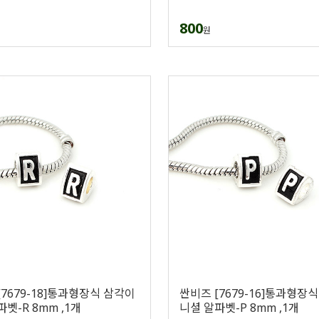
800
원
[7679-18]통과형장식 삼각이
싼비즈 [7679-16]통과형장
벳-R 8mm ,1개
니셜 알파벳-P 8mm ,1개