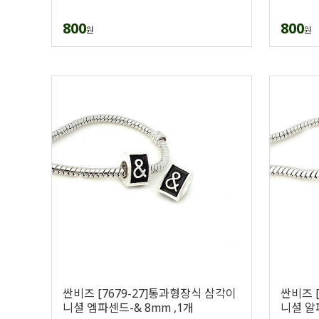
800
800
원
원
싼비즈 [7679-27]통과형장식 삼각이
싼비즈 
니셜 엠파센드-& 8mm ,1개
니셜 알파