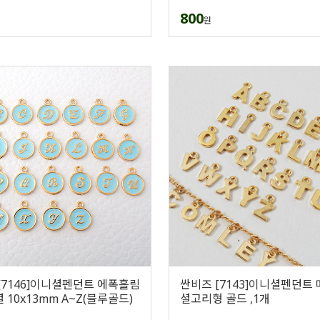
800
원
[7146]이니셜펜던트 에폭흘림
싼비즈 [7143]이니셜펜던트
 10x13mm A~Z(블루골드)
셜고리형 골드 ,1개