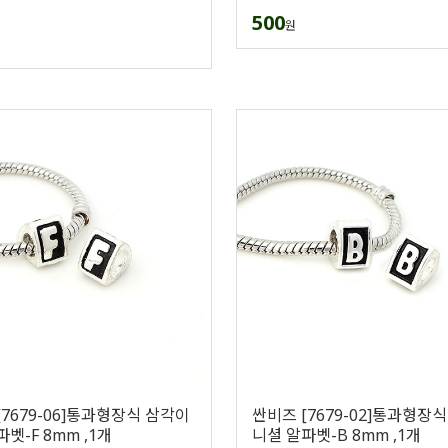
500
원
[7679-06]통과형장식 삼각이
싼비즈 [7679-02]통과형장
벳-F 8mm ,1개
니셜 알파벳-B 8mm ,1개