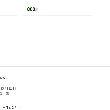
800
원
좌정보
335-1322-31
싼비즈)
구매안전서비스