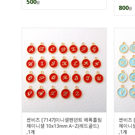
500
원
800
원
싼비즈 [7147]이니셜펜던트 에폭흘림
싼비즈 
체이니셜 10x13mm A~Z(레드골드)
체이니셜
,1개
,1개