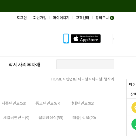
로그인
회원가입
마이페이지
고객센터
장바구니
0
악세사리부자재
HOME
>
펜던트|이니셜
>
이니셜|별자리
마이
장
시즌펜던트(53)
종교펜던트(67)
막대펜던트(92)
세일러펜던트(9)
팔찌참장식(55)
태슬|깃털(20)