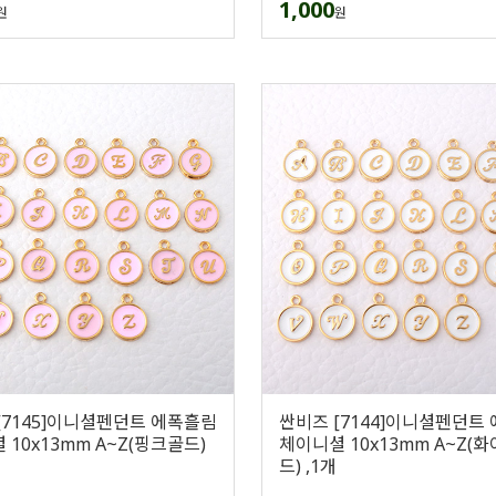
1,000
원
원
[7145]이니셜펜던트 에폭흘림
싼비즈 [7144]이니셜펜던트
 10x13mm A~Z(핑크골드)
체이니셜 10x13mm A~Z(
드) ,1개