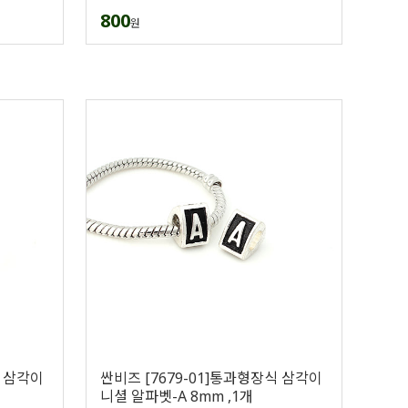
800
원
식 삼각이
싼비즈 [7679-01]통과형장식 삼각이
니셜 알파벳-A 8mm ,1개