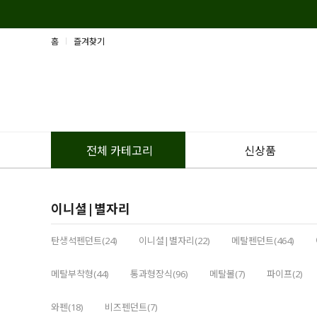
홈
즐겨찾기
신상품
전체 카테고리
이니셜|별자리
탄생석펜던트(24)
이니셜|별자리(22)
메탈펜던트(464)
메탈부착형(44)
통과형장식(96)
메탈볼(7)
파이프(2)
와펜(18)
비즈펜던트(7)