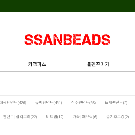
키캡파츠
볼펜꾸미기
에폭펜던트(426)
큐빅팬던트(451)
진주펜던트(68)
뜨개펜던트(2)
펜던트|삼각고리(22)
비드캡(12)
가죽|패브릭(6)
송치후로킹(2)