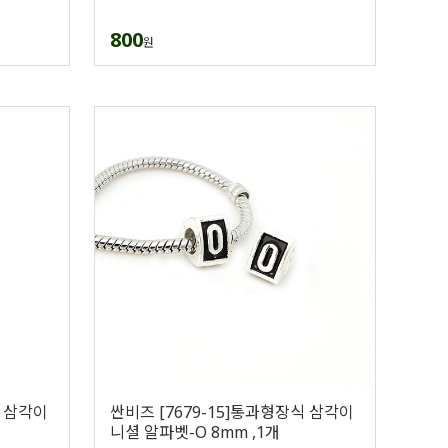
800
원
식 삼각이
싼비즈 [7679-15]통과형장식 삼각이
니셜 알파벳-O 8mm ,1개