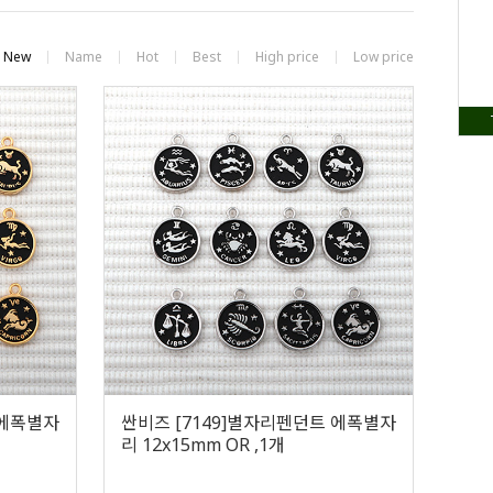
New
Name
Hot
Best
High price
Low price
 에폭별자
싼비즈 [7149]별자리펜던트 에폭별자
리 12x15mm OR ,1개