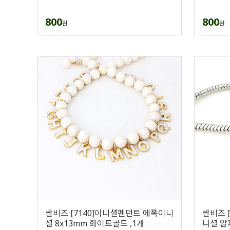
800
800
원
원
싼비즈 [7140]이니셜펜던트 에폭이니
싼비즈 
셜 8x13mm 화이트골드 ,1개
니셜 알파