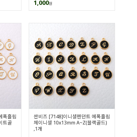
1,000
원
 에폭흘림
싼비즈 [7148]이니셜펜던트 에폭흘림
화이트골
체이니셜 10x13mm A~Z(블랙골드)
,1개