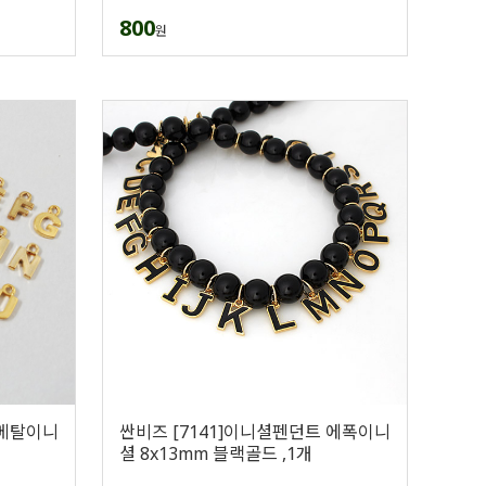
800
원
 메탈이니
싼비즈 [7141]이니셜펜던트 에폭이니
셜 8x13mm 블랙골드 ,1개