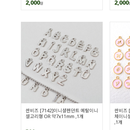
2,000
2,000
원
싼비즈 [7142]이니셜펜던트 메탈이니
싼비즈 
셜고리형 OR 약7x11mm ,1개
체이니셜
,1개