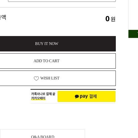
0
금액
원
BUY IT NOW
ADD TO CART
WISH LIST
Q&A BOARD