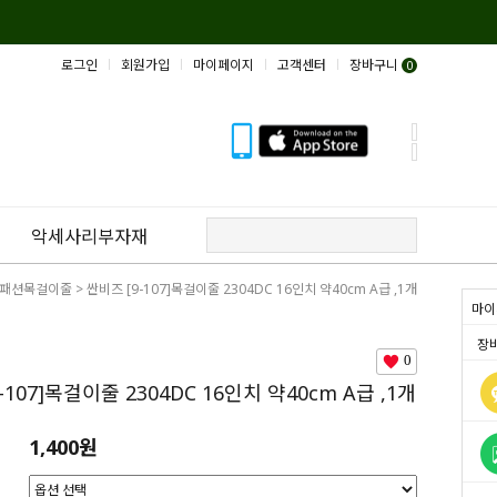
로그인
회원가입
마이페이지
고객센터
장바구니
0
악세사리부자재
패션목걸이줄
> 싼비즈 [9-107]목걸이줄 2304DC 16인치 약40cm A급 ,1개
마이
장
0
-107]목걸이줄 2304DC 16인치 약40cm A급 ,1개
1,400원