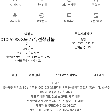
마이페이지
관심상품
최근본상품
적립금
공지사항
상품문의
상품후기
주문/배송
고객센터
은행계좌정보
010-5288-8662 (유선상담불
농협
가)
301-0335-1322-31
김해란(싼비즈)
평일 근무
주말 및 공휴일 휴무
카카오톡채널 · 1:1문의 : 10:00 ~ 17:00
카카오톡채널 @싼비즈
PC버전
이용안내
개인정보처리방침
이용약관
싼비즈
서울 중구 퇴계로 36 삼선빌딩 605-2호 (오프라인 매장을 운영하고 있지 않습니다. 방문수
령외에 방문이 불가합니다)
대표
김해란
개인정보 보호책임자
김해란
통신판매업신고번호
제2023-서울중구-1140호
사업자 등록번호
645-02-03027
전화
010-5288-8662 (유선상담불가)
팩스