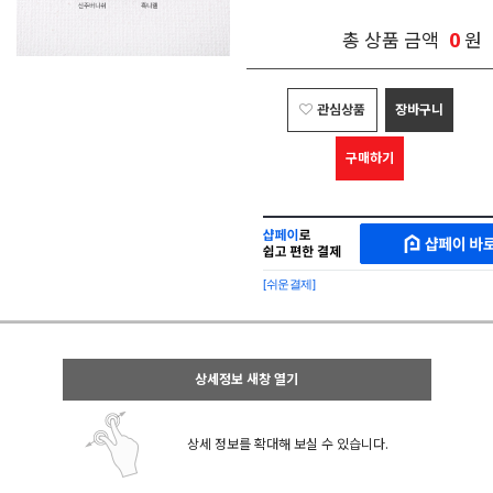
0
총 상품 금액
원
관심상품
장바구니
구매하기
샵
MAKESHOP
페
SHOPPAY
이
로
[쉬운결제]
바
간
로
편
구
구
매
매
샵
상세정보 새창 열기
페
이
상세 정보를 확대해 보실 수 있습니다.