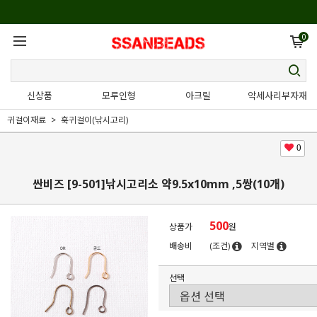
0
신상품
모루인형
아크릴
악세사리부자재
귀걸이재료
훅귀걸이(낚시고리)
0
싼비즈 [9-501]낚시고리소 약9.5x10mm ,5쌍(10개)
500
상품가
원
배송비
(조건)
지역별
선택