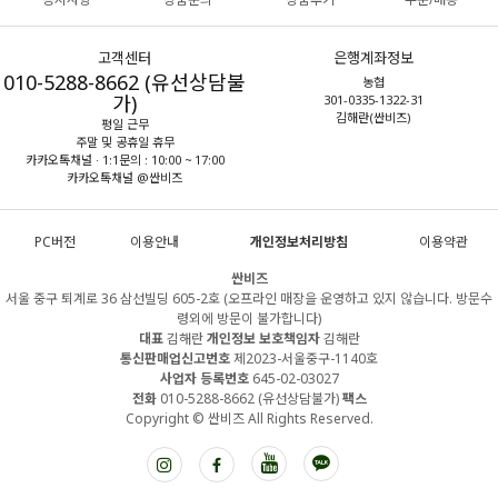
고객센터
은행계좌정보
010-5288-8662 (유선상담불
농협
가)
301-0335-1322-31
김해란(싼비즈)
평일 근무
주말 및 공휴일 휴무
카카오톡채널 · 1:1문의 : 10:00 ~ 17:00
카카오톡채널 @싼비즈
PC버전
이용안내
개인정보처리방침
이용약관
싼비즈
서울 중구 퇴계로 36 삼선빌딩 605-2호 (오프라인 매장을 운영하고 있지 않습니다. 방문수
령외에 방문이 불가합니다)
대표
김해란
개인정보 보호책임자
김해란
통신판매업신고번호
제2023-서울중구-1140호
사업자 등록번호
645-02-03027
전화
010-5288-8662 (유선상담불가)
팩스
Copyright © 싼비즈 All Rights Reserved.