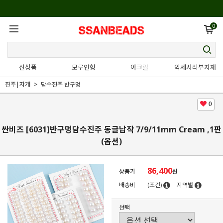
0
신상품
모루인형
아크릴
악세사리부자재
진주|자개
담수진주 반구멍
0
싼비즈 [6031]반구멍담수진주 동글납작 7/9/11mm Cream ,1판
(옵션)
86,400
상품가
원
배송비
(조건)
지역별
선택