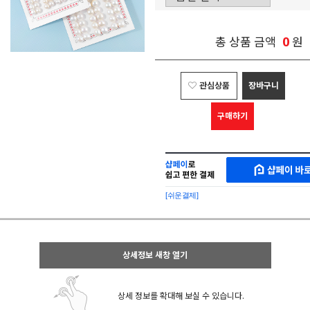
0
총 상품 금액
원
관심상품
장바구니
구매하기
샵
MAKESHOP
페
SHOPPAY
이
로
[쉬운결제]
바
간
로
편
구
구
매
매
샵
상세정보 새창 열기
페
이
상세 정보를 확대해 보실 수 있습니다.