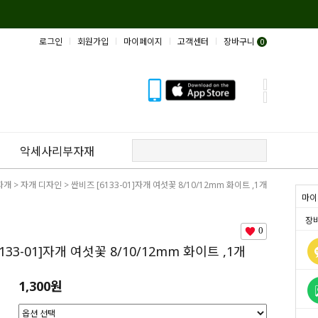
로그인
회원가입
마이페이지
고객센터
장바구니
0
악세사리부자재
자개
>
자개 디자인
> 싼비즈 [6133-01]자개 여섯꽃 8/10/12mm 화이트 ,1개
마이
장
0
133-01]자개 여섯꽃 8/10/12mm 화이트 ,1개
1,300원