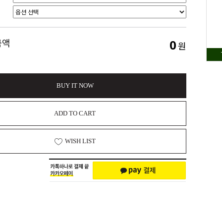
0
금액
원
BUY IT NOW
ADD TO CART
WISH LIST