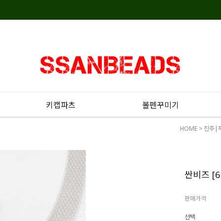
키캡파츠
볼펜꾸미기
HOME
>
진주|
싼비즈 [6
판매가격
선택