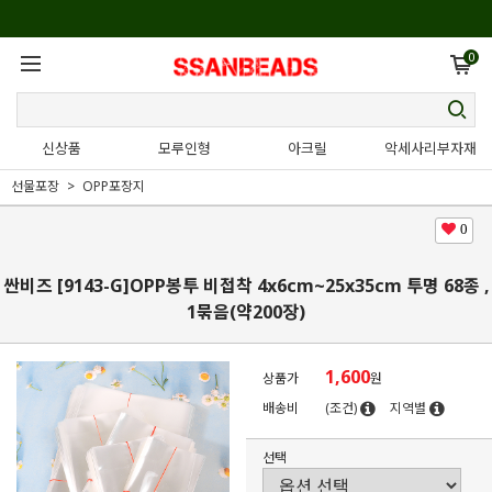
0
신상품
모루인형
아크릴
악세사리부자재
선물포장
OPP포장지
0
싼비즈 [9143-G]OPP봉투 비접착 4x6cm~25x35cm 투명 68종 ,
1묶음(약200장)
1,600
상품가
원
배송비
(조건)
지역별
선택