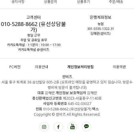
공지사항
상품문의
상품후기
주문/배송
고객센터
은행계좌정보
010-5288-8662 (유선상담불
농협
가)
301-0335-1322-31
김해란(싼비즈)
평일 근무
주말 및 공휴일 휴무
카카오톡채널 · 1:1문의 : 10:00 ~ 17:00
카카오톡채널 @싼비즈
PC버전
이용안내
개인정보처리방침
이용약관
싼비즈
서울 중구 퇴계로 36 삼선빌딩 605-2호 (오프라인 매장을 운영하고 있지 않습니다. 방문수
령외에 방문이 불가합니다)
대표
김해란
개인정보 보호책임자
김해란
통신판매업신고번호
제2023-서울중구-1140호
사업자 등록번호
645-02-03027
전화
010-5288-8662 (유선상담불가)
팩스
Copyright © 싼비즈 All Rights Reserved.