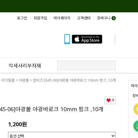
로그인
회원가입
마이페이지
고객센터
장바구니
0
악세사리부자재
>
아크릴볼
>
야광볼
> 싼비즈 [645-06]야광볼 야광바로크 10mm 핑크 ,10개
마이
장
0
45-06]야광볼 야광바로크 10mm 핑크 ,10개
1,200원