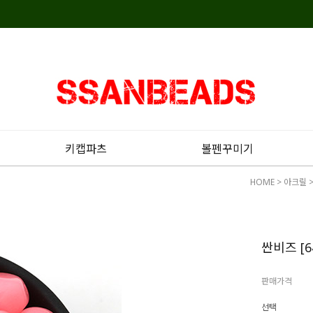
키캡파츠
볼펜꾸미기
HOME
>
아크릴
싼비즈 [6
판매가격
선택