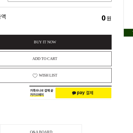
0
금액
원
BUY IT NOW
ADD TO CART
WISH LIST
Q&A BOARD