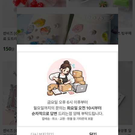
싼비즈 [6425-03]아크릴 키캡파츠 탑꾸재
싼비즈 [6422-14]아크릴 키캡파츠 탑꾸재
료 도트리본 18x13.4mm ,1개
료 야자수 11.5x12.5mm ,1개
150
150
원
원
싼비즈 [6716-13]아크릴비즈 볼펜꾸미기
싼비즈 [6709-12]아크릴펜던트 동양풍 일
다시 보지 않기
닫기