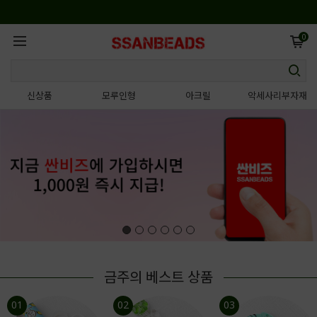
0
신상품
모루인형
아크릴
악세사리부자재
금주의 베스트 상품
01
02
03