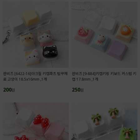
싼비즈 [6422-16]아크릴 키캡파츠 탑꾸재
싼비즈 [9-884]키캡키링 키보드 커스텀 키
료 고양이 18.5x16mm ,1개
캡 17.8mm ,1개
200
250
원
원