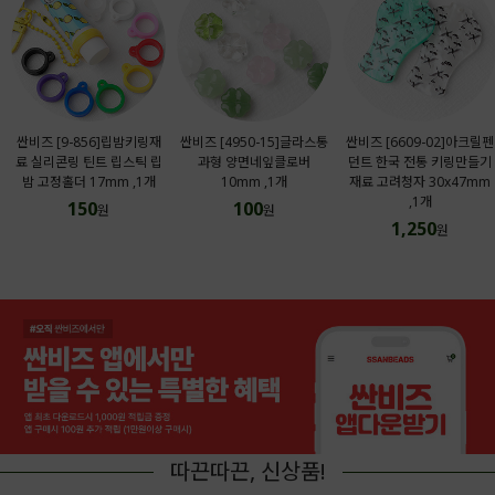
싼비즈 [9-856]립밤키링재
싼비즈 [4950-15]글라스통
싼비즈 [6609-02]아크릴펜
료 실리콘링 틴트 립스틱 립
과형 양면네잎클로버
던트 한국 전통 키링만들기
밤 고정홀더 17mm ,1개
10mm ,1개
재료 고려청자 30x47mm
,1개
150
100
원
원
1,250
원
따끈따끈, 신상품!