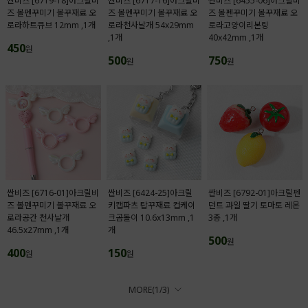
싼비즈 [6719-18]아크릴비
싼비즈 [6717-16]아크릴비
싼비즈 [6455-06]아크릴비
즈 볼펜꾸미기 볼꾸재료 오
즈 볼펜꾸미기 볼꾸재료 오
즈 볼펜꾸미기 볼꾸재료 오
로라하트큐브 12mm ,1개
로라천사날개 54x29mm
로라고양이리본링
,1개
40x42mm ,1개
450
원
500
750
원
원
싼비즈 [6716-01]아크릴비
싼비즈 [6424-25]아크릴
싼비즈 [6792-01]아크릴펜
즈 볼펜꾸미기 볼꾸재료 오
키캡파츠 탑꾸재료 컵케이
던트 과일 딸기 토마토 레몬
로라공간 천사날개
크곰돌이 10.6x13mm ,1
3종 ,1개
46.5x27mm ,1개
개
500
원
400
150
원
원
MORE(
1
/
3
)