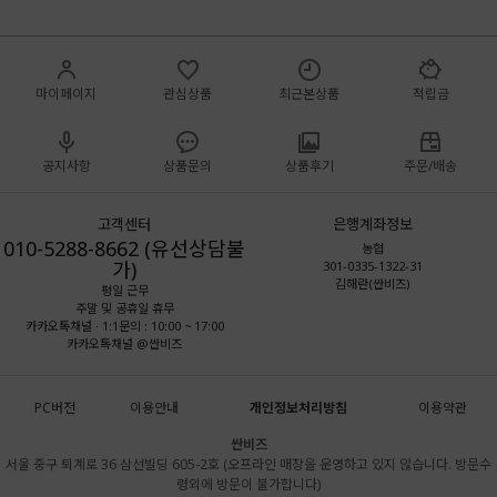
마이페이지
관심상품
최근본상품
적립금
공지사항
상품문의
상품후기
주문/배송
고객센터
은행계좌정보
010-5288-8662 (유선상담불
농협
가)
301-0335-1322-31
김해란(싼비즈)
평일 근무
주말 및 공휴일 휴무
카카오톡채널 · 1:1문의 : 10:00 ~ 17:00
카카오톡채널 @싼비즈
PC버전
이용안내
개인정보처리방침
이용약관
싼비즈
서울 중구 퇴계로 36 삼선빌딩 605-2호 (오프라인 매장을 운영하고 있지 않습니다. 방문수
령외에 방문이 불가합니다)