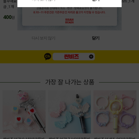
볼꾸재료 액자프레임 28x31.5mm 메탈도
본풍 탄자쿠 자개행운부적 7x30mm ,1개
금 ,1개
200
원
400
원
MORE(
1
/
4
)
다시 보지 않기
닫기
가장 잘 나가는 상품