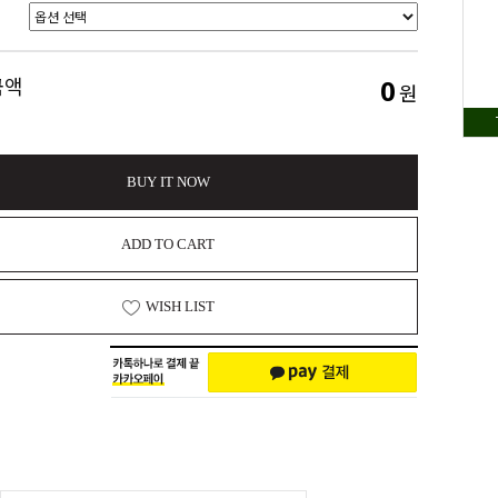
0
금액
원
BUY IT NOW
ADD TO CART
WISH LIST