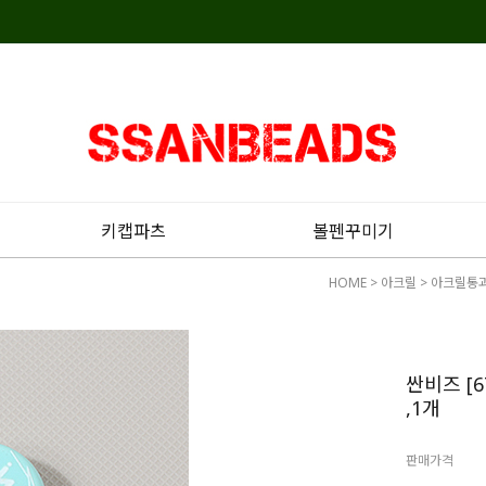
키캡파츠
볼펜꾸미기
HOME
>
아크릴
>
아크릴통
싼비즈 [
,1개
판매가격