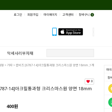
로그인
회원가입
마이페이지
고객센터
장바구니
0
악세사리부자재
과형
>
기타
> 싼비즈 [6787-14]아크릴통과형 크리스마스원 양면 18mm ,1개
마이
장
0
6787-14]아크릴통과형 크리스마스원 양면 18mm
400원