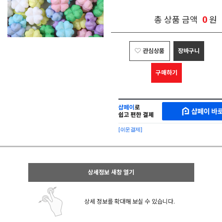
0
총 상품 금액
원
관심상품
장바구니
구매하기
샵
MAKESHOP
페
SHOPPAY
이
로
[쉬운결제]
바
간
로
편
구
구
매
매
샵
상세정보 새창 열기
페
이
상세 정보를 확대해 보실 수 있습니다.