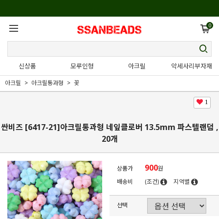
0
신상품
모루인형
아크릴
악세사리부자재
아크릴
아크릴통과형
꽃
1
싼비즈 [6417-21]아크릴통과형 네잎클로버 13.5mm 파스텔랜덤 ,
20개
900
상품가
원
배송비
(조건)
지역별
선택