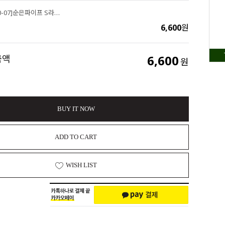
싼비즈 [8-580-07]순은파이프 S라인바 1.5x25mm내경0.8mm 실버925 OR ,1개
6,600
원
6,600
금액
원
BUY IT NOW
ADD TO CART
WISH LIST