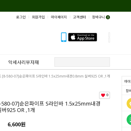
로그인
회원가입
마이페이지
고객센터
장바구니
0
악세사리부자재
 [8-580-07]순은파이프 S라인바 1.5x25mm내경0.8mm 실버925 OR ,1개
마이
장
0
-580-07]순은파이프 S라인바 1.5x25mm내경
실버925 OR ,1개
6,600
원