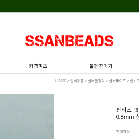
키캡파츠
볼펜꾸미기
HOME
>
실버제품
>
실버볼장식
>
실버파이프
> 싼비즈
싼비즈 [8
0.8mm 
판매가격