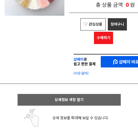
0
총 상품 금액
원
관심상품
장바구니
구매하기
샵
MAKESHOP
페
SHOPPAY
이
로
[쉬운결제]
바
간
로
편
구
구
매
매
샵
상세정보 새창 열기
페
이
상세 정보를 확대해 보실 수 있습니다.