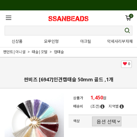
0
신상품
모루인형
아크릴
악세사리부자재
펜던트|이니셜
태슬|깃털
캡태슬
0
싼비즈 [6947]인견캡태슬 50mm 골드 ,1개
1,450
상품가
원
배송비
(조건)
지역별
색상