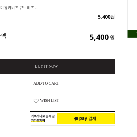
싼비즈 [3821]미유키비즈 큐브비즈 4mm 실버(ME)(1051) ,10g
5,400
원
5,400
금액
원
BUY IT NOW
ADD TO CART
WISH LIST