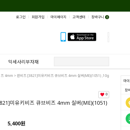
로그인
회원가입
마이페이지
고객센터
장바구니
0
악세사리부자재
즈 4mm
> 싼비즈 [3821]미유키비즈 큐브비즈 4mm 실버(ME)(1051) ,10g
마이
장
0
821]미유키비즈 큐브비즈 4mm 실버(ME)(1051)
5,400
원