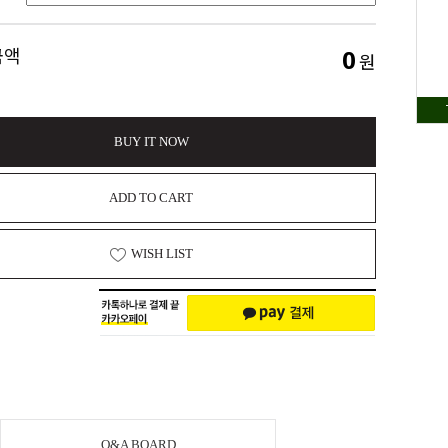
0
금액
원
BUY IT NOW
ADD TO CART
WISH LIST
Q&A BOARD