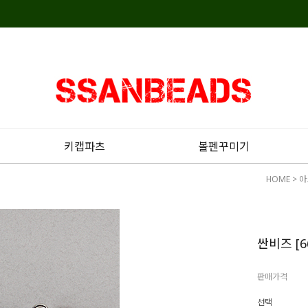
키캡파츠
볼펜꾸미기
HOME
>
아
싼비즈 [6
판매가격
선택