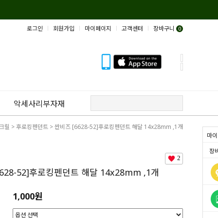
로그인
회원가입
마이페이지
고객센터
장바구니
0
악세사리부자재
크릴
>
후로킹펜던트
> 싼비즈 [6628-52]후로킹펜던트 해달 14x28mm ,1개
마이
장
2
628-52]후로킹펜던트 해달 14x28mm ,1개
1,000원