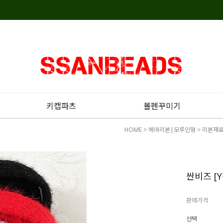
키캡파츠
볼펜꾸미기
HOME
>
헤어리본|모루인형
>
리본재
싼비즈 [Y
판매가격
선택