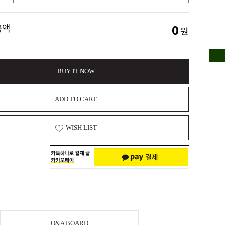
0
금액
원
BUY IT NOW
ADD TO CART
WISH LIST
Q&A BOARD