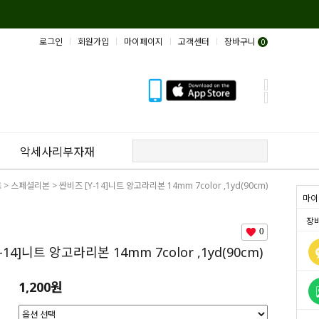
로그인
회원가입
마이페이지
고객센터
장바구니
0
악세사리부자재
료
>
스페셜리본
> 싼비즈 [Y-14]니트 앙고라리본 14mm 7color ,1yd(90cm)
마이
장
0
-14]니트 앙고라리본 14mm 7color ,1yd(90cm)
1,200원