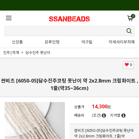
0
신상품
모루인형
아크릴
악세사리부자재
진주|자개
담수진주 못난이
0
싼비즈 [6050-05]담수진주코팅 못난이 약 2x2.8mm 크림화이트 ,
1줄(약35~36cm)
14,300
상품가
원
배송비
(조건)
지역별
싼비즈 [6050-05]담수진주코팅 못난이
약 2x2.8mm 크림화이트 ,1줄(약