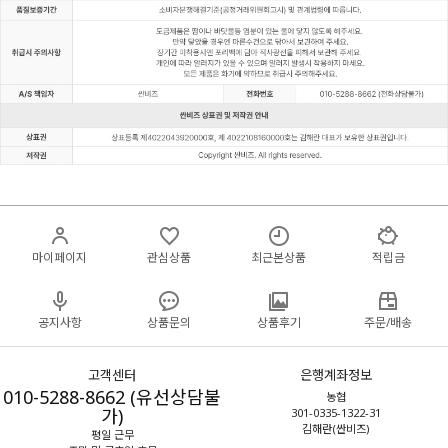
마이페이지
관심상품
최근본상품
적립금
공지사항
상품문의
상품후기
주문/배송
고객센터
은행계좌정보
010-5288-8662 (유선상담불
농협
가)
301-0335-1322-31
김해란(싼비즈)
평일 근무