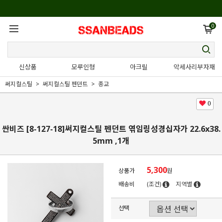
0
신상품
모루인형
아크릴
악세사리부자재
써지컬스틸
써지컬스틸 펜던트
종교
0
싼비즈 [8-127-18]써지컬스틸 펜던트 엮임링성경십자가 22.6x38.
5mm ,1개
5,300
상품가
원
배송비
(조건)
지역별
선택