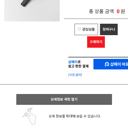
0
총 상품 금액
원
관심상품
장바구니
구매하기
샵
MAKESHOP
페
SHOPPAY
이
로
[쉬운결제]
바
간
로
편
구
구
매
매
샵
상세정보 새창 열기
페
이
상세 정보를 확대해 보실 수 있습니다.