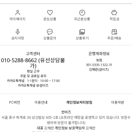
마이페이지
관심상품
최근본상품
적립금
공지사항
상품문의
상품후기
주문/배송
고객센터
은행계좌정보
010-5288-8662 (유선상담불
농협
가)
301-0335-1322-31
김해란(싼비즈)
평일 근무
주말 및 공휴일 휴무
카카오톡채널 · 1:1문의 : 10:00 ~ 17:00
카카오톡채널 @싼비즈
PC버전
이용안내
개인정보처리방침
이용약관
싼비즈
서울 중구 퇴계로 36 삼선빌딩 605-2호 (오프라인 매장을 운영하고 있지 않습니다. 방문수
령외에 방문이 불가합니다)
대표
김해란
개인정보 보호책임자
김해란