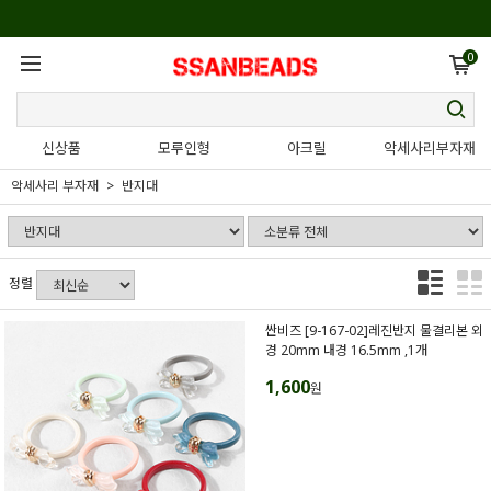
0
신상품
모루인형
아크릴
악세사리부자재
악세사리 부자재
반지대
정렬
싼비즈 [9-167-02]레진반지 물결리본 외
경 20mm 내경 16.5mm ,1개
1,600
원