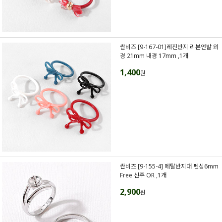
싼비즈 [9-167-01]레진반지 리본언발 외
경 21mm 내경 17mm ,1개
1,400
원
싼비즈 [9-155-4] 메탈반지대 펜싱6mm
Free 신주 OR ,1개
2,900
원