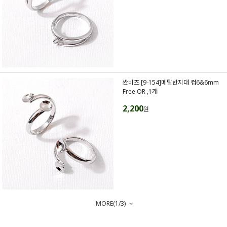
싼비즈 [9-154]메탈반지대 컵6&6mm
Free OR ,1개
2,200
원
MORE(
1
/
3
)