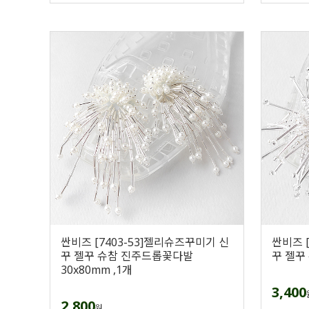
싼비즈 [7403-53]젤리슈즈꾸미기 신
싼비즈 
꾸 젤꾸 슈참 진주드롭꽃다발
꾸 젤꾸
30x80mm ,1개
3,400
2,800
원