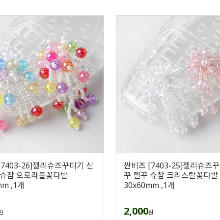
[7403-26]젤리슈즈꾸미기 신
싼비즈 [7403-25]젤리슈즈
 슈참 오로라볼꽃다발
꾸 젤꾸 슈참 크리스탈꽃다발
mm ,1개
30x60mm ,1개
2,000
원
원