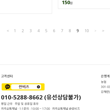
150
원
1
2
3
4
5
6
7
8
9
10
<<
>
>>
고객센터
은행계
농협
301-0
김해란(
010-5288-8662 (유선상담불가)
평일 근무 주말 및 공휴일 휴무
카카오톡채널 · 1:1문의 : 10:00 ~ 17:00 카카오톡채널 @싼비즈