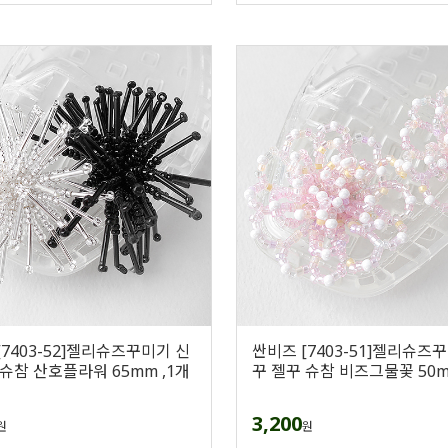
[7403-52]젤리슈즈꾸미기 신
싼비즈 [7403-51]젤리슈즈
 슈참 산호플라워 65mm ,1개
꾸 젤꾸 슈참 비즈그물꽃 50m
3,200
원
원