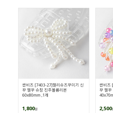
싼비즈 [7403-27]젤리슈즈꾸미기 신
싼비즈 
꾸 젤꾸 슈참 진주볼륨리본
꾸 젤꾸
60x80mm ,1개
40x70
1,800
2,500
원