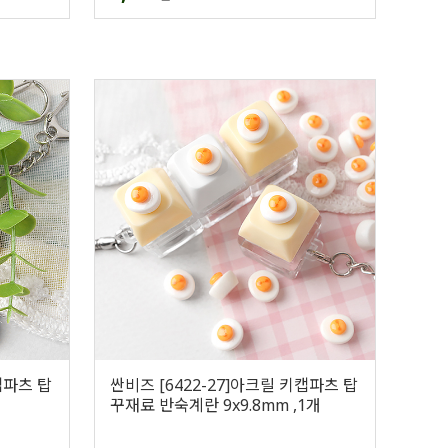
캡파츠 탑
싼비즈 [6422-27]아크릴 키캡파츠 탑
꾸재료 반숙계란 9x9.8mm ,1개