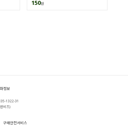
150
원
좌정보
335-1322-31
싼비즈)
구매안전서비스