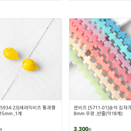
[5934-23]세라믹비즈 통과형
싼비즈 [5711-01]송석 십자
15mm ,1개
8mm 무광 ,반줄(약18개)
3,300
원
원