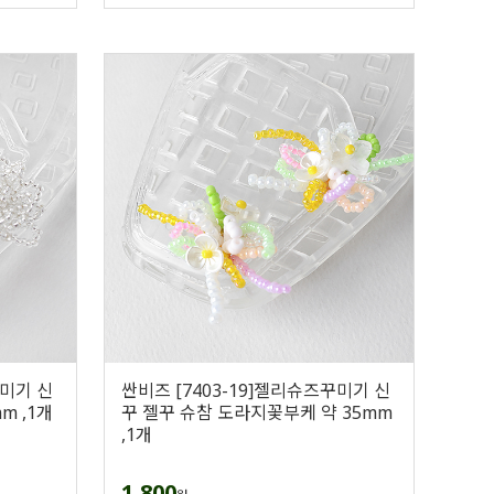
꾸미기 신
싼비즈 [7403-19]젤리슈즈꾸미기 신
m ,1개
꾸 젤꾸 슈참 도라지꽃부케 약 35mm
,1개
1,800