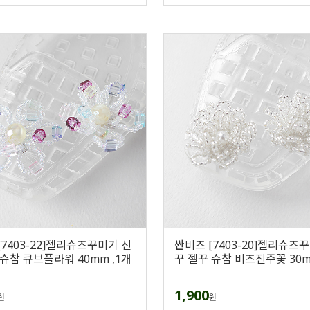
[7403-22]젤리슈즈꾸미기 신
싼비즈 [7403-20]젤리슈즈
 슈참 큐브플라워 40mm ,1개
꾸 젤꾸 슈참 비즈진주꽃 30m
1,900
원
원