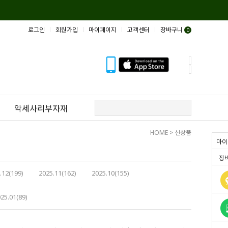
로그인
회원가입
마이페이지
고객센터
장바구니
0
악세사리부자재
HOME
>
신상품
마이
장
.12(199)
2025.11(162)
2025.10(155)
25.01(89)