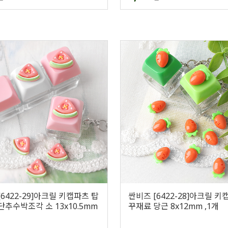
6422-29]아크릴 키캡파츠 탑
싼비즈 [6422-28]아크릴 키
단추수박조각 소 13x10.5mm
꾸재료 당근 8x12mm ,1개