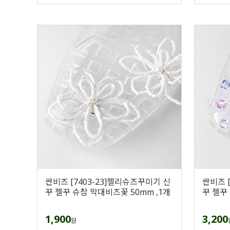
싼비즈 [7403-23]젤리슈즈꾸미기 신
싼비즈 
꾸 젤꾸 슈참 막대비즈꽃 50mm ,1개
꾸 젤꾸
1,900
3,200
원