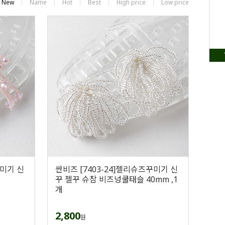
New
Name
Hot
Best
High price
Low price
꾸미기 신
싼비즈 [7403-24]젤리슈즈꾸미기 신
꾸 젤꾸 슈참 비즈넝쿨태슬 40mm ,1
개
2,800
원