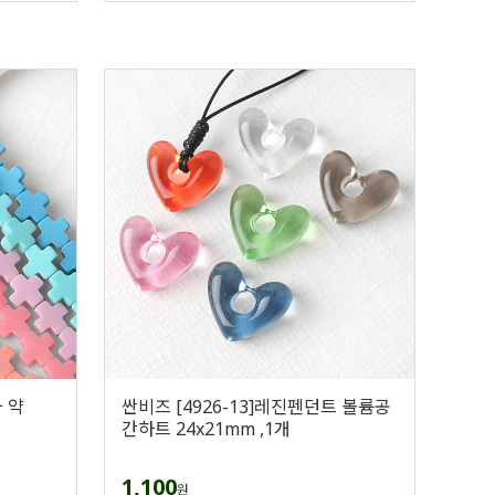
가 약
싼비즈 [4926-13]레진펜던트 볼륨공
간하트 24x21mm ,1개
1,100
원