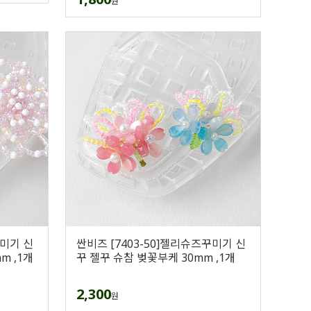
원
꾸미기 신
싼비즈 [7403-50]젤리슈즈꾸미기 신
m ,1개
꾸 젤꾸 슈참 벚꽃부케 30mm ,1개
2,300
원