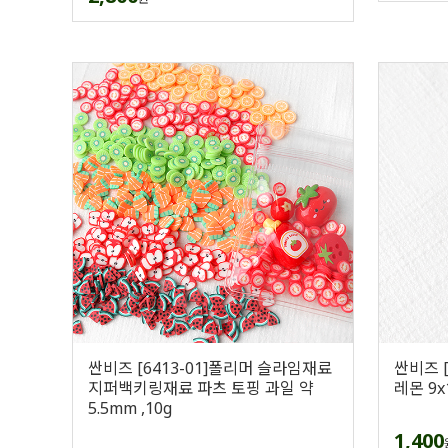
싼비즈 [6413-01]폴리머 슬라임재료
싼비즈 
지퍼백키링재료 파츠 토핑 과일 약
레몬 9x
5.5mm ,10g
1,400