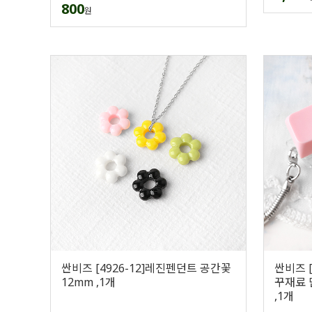
800
원
싼비즈 [4926-12]레진펜던트 공간꽃
싼비즈 [
12mm ,1개
꾸재료 
,1개