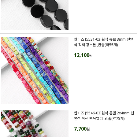
싼비즈 [5531-03]원석 큐브 3mm 천연
석 착색 킹스톤 ,반줄(약55개)
12,100
원
싼비즈 [5546-03]원석 론델 2x4mm 천
연석 착색 백옥멀티 ,반줄(약75개)
7,700
원