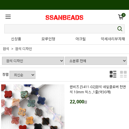
0
신상품
모루인형
아크릴
악세사리부자재
원석
원석 디자인
정렬
싼비즈 [5411-02]원석 네잎클로버 천연
석 10mm 믹스 ,1줄(약30개)
22,000
원