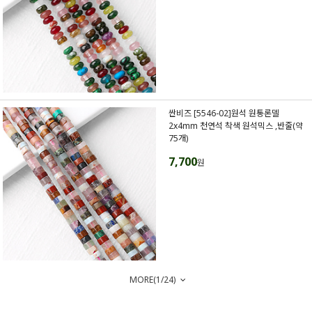
싼비즈 [5546-02]원석 원통론델
2x4mm 천연석 착색 원석믹스 ,반줄(약
75개)
7,700
원
MORE(
1
/
24
)