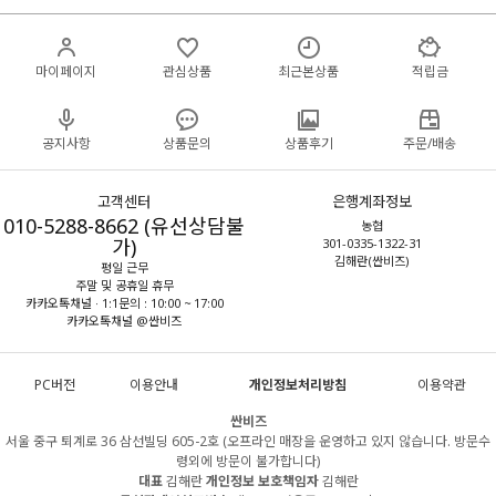
마이페이지
관심상품
최근본상품
적립금
공지사항
상품문의
상품후기
주문/배송
고객센터
은행계좌정보
010-5288-8662 (유선상담불
농협
가)
301-0335-1322-31
김해란(싼비즈)
평일 근무
주말 및 공휴일 휴무
카카오톡채널 · 1:1문의 : 10:00 ~ 17:00
카카오톡채널 @싼비즈
PC버전
이용안내
개인정보처리방침
이용약관
싼비즈
서울 중구 퇴계로 36 삼선빌딩 605-2호 (오프라인 매장을 운영하고 있지 않습니다. 방문수
령외에 방문이 불가합니다)
대표
김해란
개인정보 보호책임자
김해란