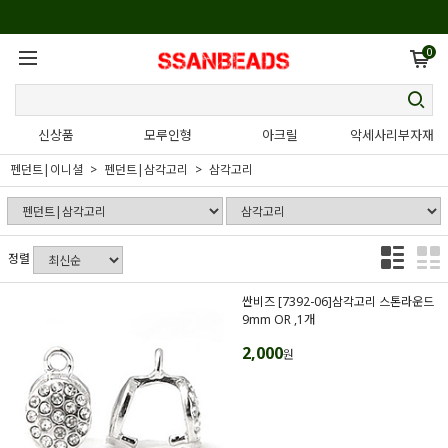
0
신상품
모루인형
아크릴
악세사리부자재
펜던트|이니셜
펜던트|삼각고리
삼각고리
정렬
싼비즈 [7392-06]삼각고리 스톤라운드
9mm OR ,1개
2,000
원