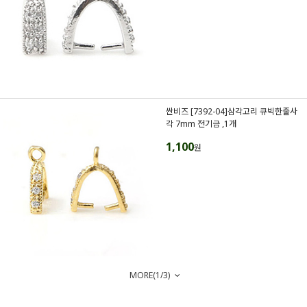
싼비즈 [7392-04]삼각고리 큐빅한줄사
각 7mm 전기금 ,1개
1,100
원
MORE(
1
/
3
)