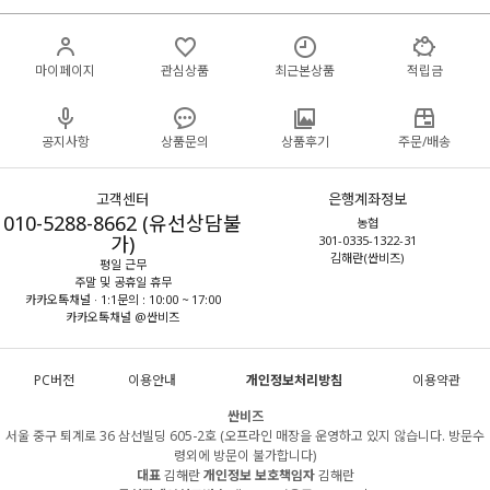
마이페이지
관심상품
최근본상품
적립금
공지사항
상품문의
상품후기
주문/배송
고객센터
은행계좌정보
010-5288-8662 (유선상담불
농협
가)
301-0335-1322-31
김해란(싼비즈)
평일 근무
주말 및 공휴일 휴무
카카오톡채널 · 1:1문의 : 10:00 ~ 17:00
카카오톡채널 @싼비즈
PC버전
이용안내
개인정보처리방침
이용약관
싼비즈
서울 중구 퇴계로 36 삼선빌딩 605-2호 (오프라인 매장을 운영하고 있지 않습니다. 방문수
령외에 방문이 불가합니다)
대표
김해란
개인정보 보호책임자
김해란